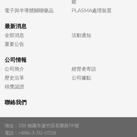
鍍
電子與半導體關聯藥品
PLASMA處理裝置
最新消息
全部消息
活動通知
重要公告
公司情報
公司簡介
經營者寄語
歷史沿革
公司據點
得獎認證
聯絡我們
地址：
338 桃園市蘆竹區長榮路191號
電話：
+886-3-312-0728