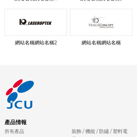
網站名稱網站名稱2
網站名稱網站名稱
產品情報
所有產品
裝飾 / 機能 / 防鏽 / 塑料電