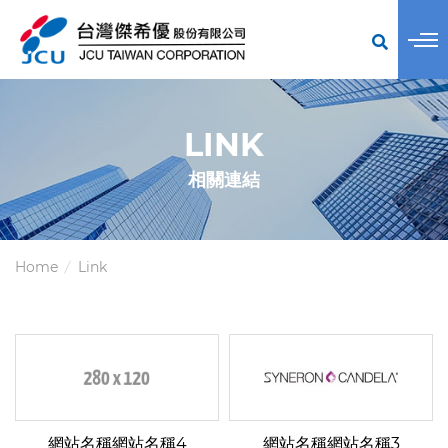
Na
Search
LINK
相關連結
Home
Link
網站名稱網站名稱4
網站名稱網站名稱3